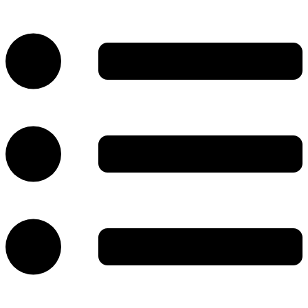
پرش
به
محتوا