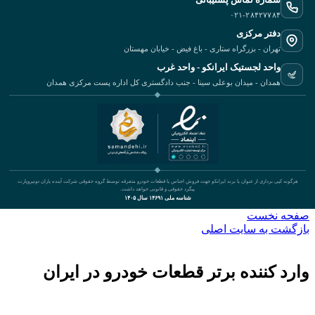
۰۲۱-۲۸۴۲۷۷۸۴
دفتر مرکزی
تهران - بزرگراه ستاری - باغ فیض - خیابان مهستان
واحد لجستیک ایرانکو - واحد غرب
همدان - میدان بوعلی سینا - جنب دادگستری کل اداره پست مرکزی همدان
هرگونه کپی برداری از عنوان یا برند ایرانکو جهت فروش اجناس یا قطعات خودرو متفرقه توسط گروه حقوقی شرکت آینده یاران دونیروپارت
پیگرد حقوقی و قانونی خواهد داشت.
شناسه ملی ۱۴۶۹۱ سال ۱۴۰۵
صفحه نخست
بازگشت به سایت اصلی
وارد کننده برتر قطعات خودرو در ایران