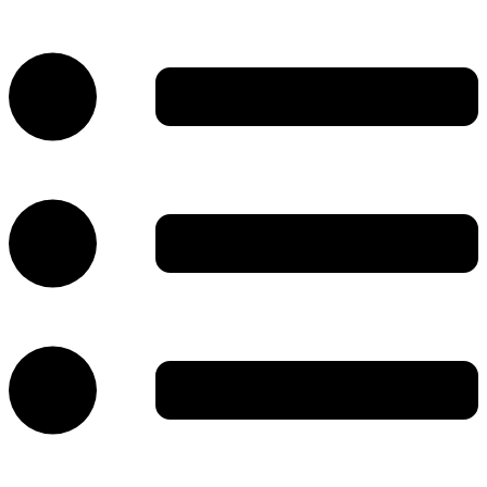
پرش
به
محتوا