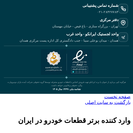
شماره تماس پشتیبانی
۰۲۱-۲۸۴۲۷۷۸۴
دفتر مرکزی
تهران - بزرگراه ستاری - باغ فیض - خیابان مهستان
واحد لجستیک ایرانکو - واحد غرب
همدان - میدان بوعلی سینا - جنب دادگستری کل اداره پست مرکزی همدان
هرگونه کپی برداری از عنوان یا برند ایرانکو جهت فروش اجناس یا قطعات خودرو متفرقه توسط گروه حقوقی شرکت آینده یاران دونیروپارت
پیگرد حقوقی و قانونی خواهد داشت.
شناسه ملی ۱۴۶۹۱ سال ۱۴۰۵
صفحه نخست
بازگشت به سایت اصلی
وارد کننده برتر قطعات خودرو در ایران