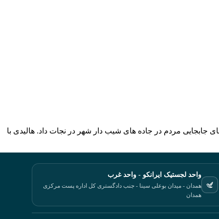
واحد لجستیک ایرانکو - واحد غرب
همدان - میدان بوعلی سینا - جنب دادگستری کل اداره پست مرکزی
همدان