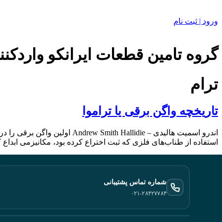
ورود | ثبت نام
گروه تامین قطعات ایرانکو واردکنن
ترام
تاریخچه واگن برقی یا تراموا
‬استفاده‭ ‬از‭ ‬طناب‌های‭ ‬فلزی‭ ‬که‭ ‬ثبت‭ ‬اختراع‭ ‬کرده‭ ‬بود،‭ ‬مکانیزمی‭ ‬ابداع‭ ‬کرد‭ ‬که‭ ‬به‭ ‬وسیله‭ […]
شماره تماس پشتیبانی
۰۲۱-۲۸۴۲۷۷۸۴