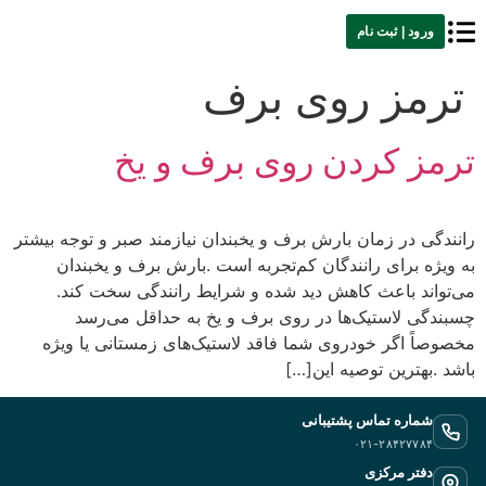
ورود | ثبت نام
ترمز روی برف
ترمز کردن روی برف و یخ
‬می‌تواند‭ ‬باعث‭ ‬کاهش‭ ‬دید‭ ‬شده‭ ‬و‭ ‬شرایط‭ ‬رانندگی‭ ‬سخت‭ ‬کند‭.
‬باشد‭. ‬بهترین‭ ‬توصیه‭ ‬این‭ […]
شماره تماس پشتیبانی
۰۲۱-۲۸۴۲۷۷۸۴
دفتر مرکزی