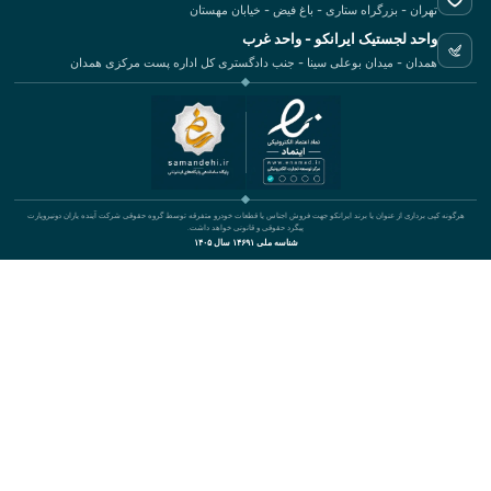
تهران - بزرگراه ستاری - باغ فیض - خیابان مهستان
واحد لجستیک ایرانکو - واحد غرب
همدان - میدان بوعلی سینا - جنب دادگستری کل اداره پست مرکزی همدان
هرگونه کپی برداری از عنوان یا برند ایرانکو جهت فروش اجناس یا قطعات خودرو متفرقه توسط گروه حقوقی شرکت آینده یاران دونیروپارت
پیگرد حقوقی و قانونی خواهد داشت.
شناسه ملی ۱۴۶۹۱ سال ۱۴۰۵