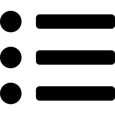
رش
ه
حتوا