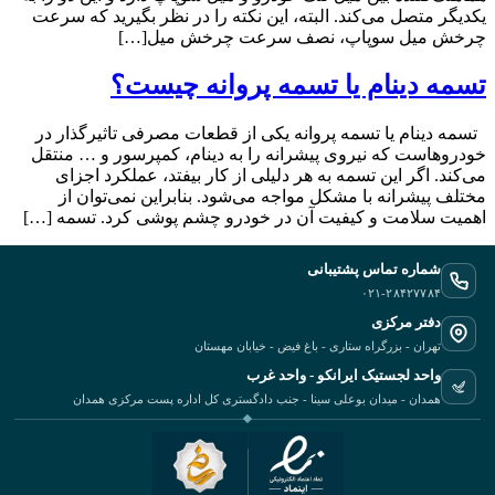
‬چرخش‭ ‬میل‭ ‬سوپاپ،‭ ‬نصف‭ ‬سرعت‭ ‬چرخش‭ ‬میل‭ […]
تسمه دینام یا تسمه پروانه چیست؟
تسمه دینام یا تسمه پروانه یکی از قطعات مصرفی تاثیرگذار در
خودروهاست که نیروی پیشرانه را به دینام، کمپرسور و … منتقل
می‌کند. اگر این تسمه به هر دلیلی از کار بیفتد، عملکرد اجزای
مختلف پیشرانه با مشکل مواجه می‌شود. بنابراین نمی‌توان از
اهمیت سلامت و کیفیت آن در خودرو چشم‌ پوشی کرد. تسمه […]
شماره تماس پشتیبانی
۰۲۱-۲۸۴۲۷۷۸۴
دفتر مرکزی
تهران - بزرگراه ستاری - باغ فیض - خیابان مهستان
واحد لجستیک ایرانکو - واحد غرب
همدان - میدان بوعلی سینا - جنب دادگستری کل اداره پست مرکزی همدان