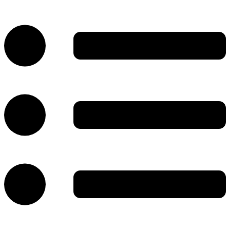
پرش
به
محتوا