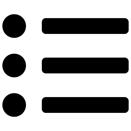
پرش
به
محتوا