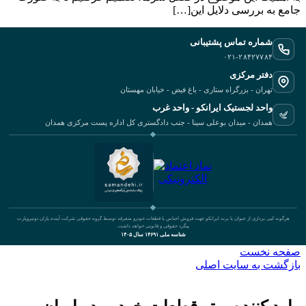
‬جامع‭ ‬به‭ ‬بررسی‭ ‬دلایل‭ ‬این‭ […]
شماره تماس پشتیبانی
۰۲۱-۲۸۴۲۷۷۸۴
دفتر مرکزی
تهران - بزرگراه ستاری - باغ فیض - خیابان مهستان
واحد لجستیک ایرانکو - واحد غرب
همدان - میدان بوعلی سینا - جنب دادگستری کل اداره پست مرکزی همدان
هرگونه کپی برداری از عنوان یا برند ایرانکو جهت فروش اجناس یا قطعات خودرو متفرقه توسط گروه حقوقی شرکت آینده یاران دونیروپارت
پیگرد حقوقی و قانونی خواهد داشت.
شناسه ملی ۱۴۶۹۱ سال ۱۴۰۵
صفحه نخست
بازگشت به سایت اصلی