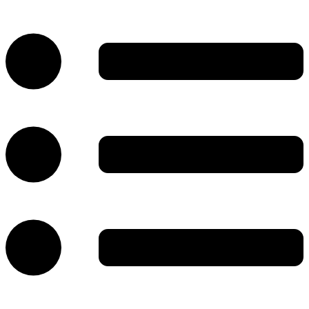
پرش
به
محتوا