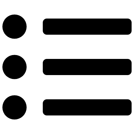
پرش
به
محتوا