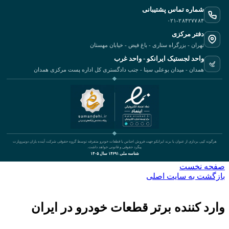
شماره تماس پشتیبانی
۰۲۱-۲۸۴۲۷۷۸۴
دفتر مرکزی
تهران - بزرگراه ستاری - باغ فیض - خیابان مهستان
واحد لجستیک ایرانکو - واحد غرب
همدان - میدان بوعلی سینا - جنب دادگستری کل اداره پست مرکزی همدان
هرگونه کپی برداری از عنوان یا برند ایرانکو جهت فروش اجناس یا قطعات خودرو متفرقه توسط گروه حقوقی شرکت آینده یاران دونیروپارت
پیگرد حقوقی و قانونی خواهد داشت.
شناسه ملی ۱۴۶۹۱ سال ۱۴۰۵
صفحه نخست
بازگشت به سایت اصلی
وارد کننده برتر قطعات خودرو در ایران