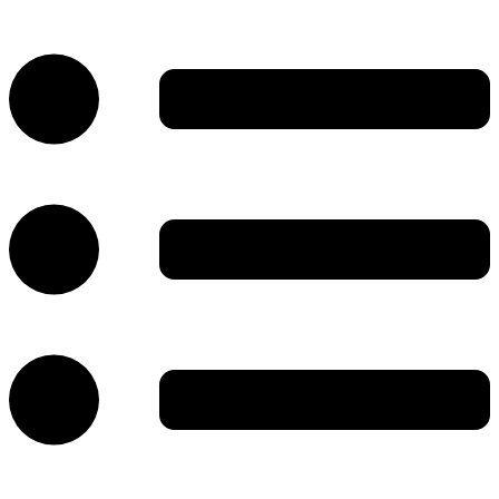
پرش
به
محتوا