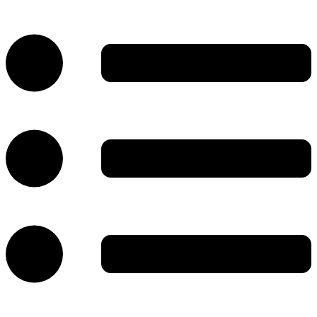
پرش
به
محتوا