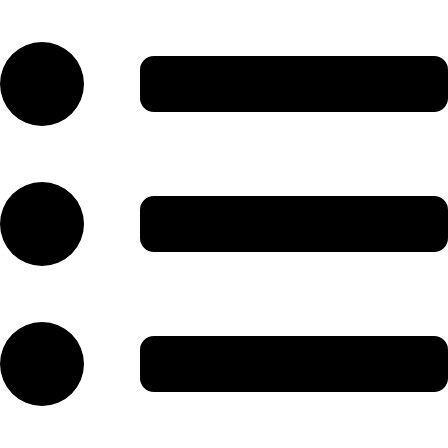
رش
ه
حتوا