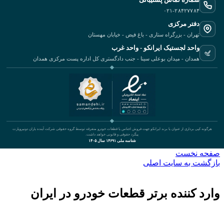
۰۲۱-۲۸۴۲۷۷۸۴
دفتر مرکزی
تهران - بزرگراه ستاری - باغ فیض - خیابان مهستان
واحد لجستیک ایرانکو - واحد غرب
همدان - میدان بوعلی سینا - جنب دادگستری کل اداره پست مرکزی همدان
هرگونه کپی برداری از عنوان یا برند ایرانکو جهت فروش اجناس یا قطعات خودرو متفرقه توسط گروه حقوقی شرکت آینده یاران دونیروپارت
پیگرد حقوقی و قانونی خواهد داشت.
شناسه ملی ۱۴۶۹۱ سال ۱۴۰۵
صفحه نخست
بازگشت به سایت اصلی
وارد کننده برتر قطعات خودرو در ایران