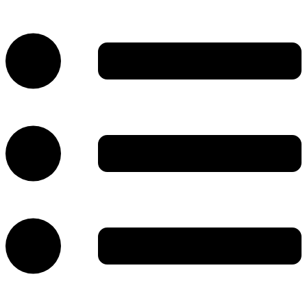
پرش
به
محتوا