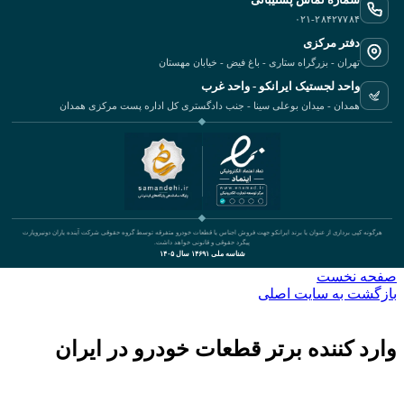
۰۲۱-۲۸۴۲۷۷۸۴
دفتر مرکزی
تهران - بزرگراه ستاری - باغ فیض - خیابان مهستان
واحد لجستیک ایرانکو - واحد غرب
همدان - میدان بوعلی سینا - جنب دادگستری کل اداره پست مرکزی همدان
هرگونه کپی برداری از عنوان یا برند ایرانکو جهت فروش اجناس یا قطعات خودرو متفرقه توسط گروه حقوقی شرکت آینده یاران دونیروپارت
پیگرد حقوقی و قانونی خواهد داشت.
شناسه ملی ۱۴۶۹۱ سال ۱۴۰۵
صفحه نخست
بازگشت به سایت اصلی
وارد کننده برتر قطعات خودرو در ایران