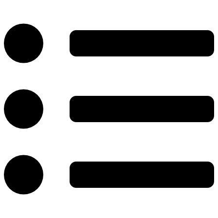
پرش
به
محتوا