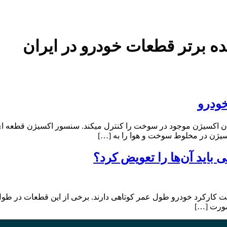
ده برتر قطعات خودرو در ایران
خودرو
‬سنسور‭ ‬اکسیژن‭ ‬‮ ‬قطعه‭ ‬ای‭ ‬تعبیه‭ ‬شده‭‬‭‬‭‬‭‬‭‬‭‬‭‬‭‬‭‬‭‬‭‬‭‬
سیژن در مخلوط سوخت و هوا را به […]
 باید آن‌ها را تعویض کرد؟
 کارکرد خودرو طول عمر کوتاهی دارند. برخی از این قطعات در طول زم
 صورت […]