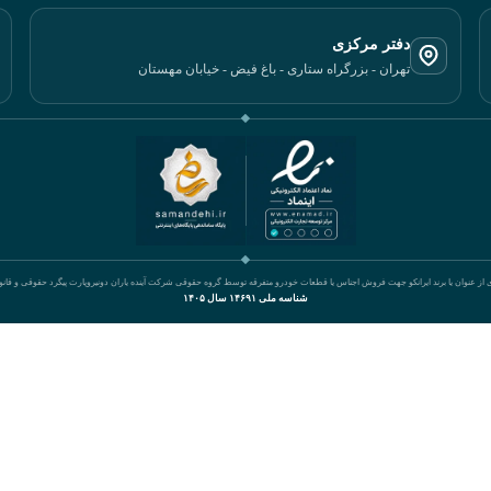
دفتر مرکزی
تهران - بزرگراه ستاری - باغ فیض - خیابان مهستان
ی از عنوان یا برند ایرانکو جهت فروش اجناس یا قطعات خودرو متفرقه توسط گروه حقوقی شرکت آینده یاران دونیروپارت پیگرد حقوقی و قان
شناسه ملی ۱۴۶۹۱ سال ۱۴۰۵