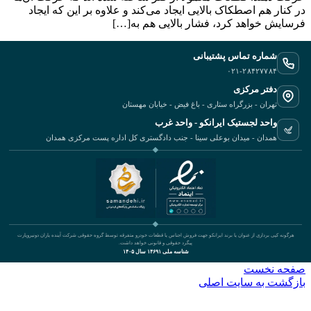
‬فرسایش‭ ‬خواهد‭ ‬کرد،‭ ‬فشار‭ ‬بالایی‭ ‬هم‭ ‬به‭ […]
شماره تماس پشتیبانی
۰۲۱-۲۸۴۲۷۷۸۴
دفتر مرکزی
تهران - بزرگراه ستاری - باغ فیض - خیابان مهستان
واحد لجستیک ایرانکو - واحد غرب
همدان - میدان بوعلی سینا - جنب دادگستری کل اداره پست مرکزی همدان
هرگونه کپی برداری از عنوان یا برند ایرانکو جهت فروش اجناس یا قطعات خودرو متفرقه توسط گروه حقوقی شرکت آینده یاران دونیروپارت
پیگرد حقوقی و قانونی خواهد داشت.
شناسه ملی ۱۴۶۹۱ سال ۱۴۰۵
صفحه نخست
بازگشت به سایت اصلی