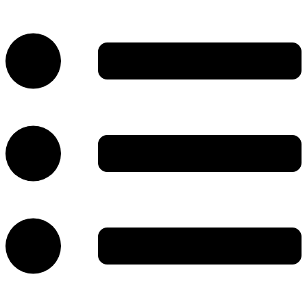
پرش
به
محتوا