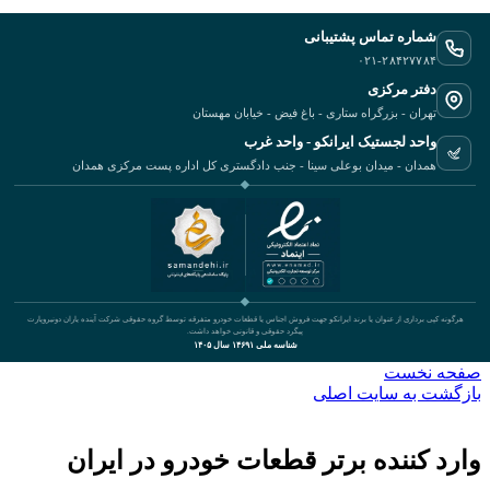
شماره تماس پشتیبانی
۰۲۱-۲۸۴۲۷۷۸۴
دفتر مرکزی
تهران - بزرگراه ستاری - باغ فیض - خیابان مهستان
واحد لجستیک ایرانکو - واحد غرب
همدان - میدان بوعلی سینا - جنب دادگستری کل اداره پست مرکزی همدان
هرگونه کپی برداری از عنوان یا برند ایرانکو جهت فروش اجناس یا قطعات خودرو متفرقه توسط گروه حقوقی شرکت آینده یاران دونیروپارت
پیگرد حقوقی و قانونی خواهد داشت.
شناسه ملی ۱۴۶۹۱ سال ۱۴۰۵
صفحه نخست
بازگشت به سایت اصلی
وارد کننده برتر قطعات خودرو در ایران