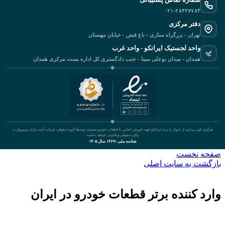
۰۲۱-۲۸۴۲۷۷۸۴
دفتر مرکزی
تهران - بزرگراه ستاری - باغ فیض - خیابان مهستان
واحد لجستیک ایرانکو - واحد غرب
همدان - میدان بوعلی سینا - جنب دادگستری کل اداره پست مرکزی همدان
هرگونه کپی برداری از عنوان یا برند ایرانکو جهت فروش اجناس یا قطعات خودرو متفرقه توسط گروه حقوقی شرکت آینده یاران دونیروپارت
پیگرد حقوقی و قانونی خواهد داشت.
شناسه ملی ۱۴۶۹۱ سال ۱۴۰۵
صفحه نخست
بازگشت به سایت اصلی
وارد کننده برتر قطعات خودرو در ایران