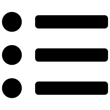
پرش
به
محتوا