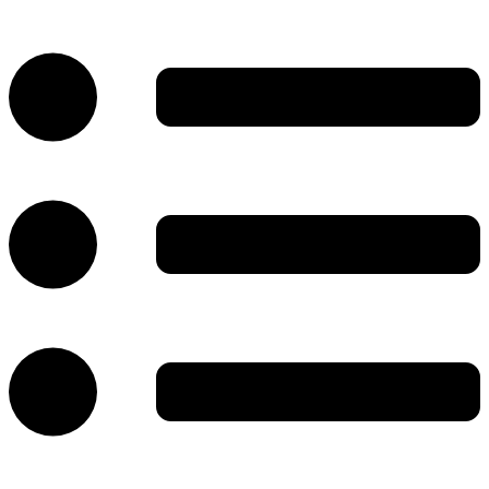
پرش
به
محتوا