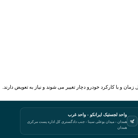
ان و با کارکرد خودرو دچار تغییر می شوند و نیاز به تعویض دارند.
واحد لجستیک ایرانکو - واحد غرب
همدان - میدان بوعلی سینا - جنب دادگستری کل اداره پست مرکزی
همدان