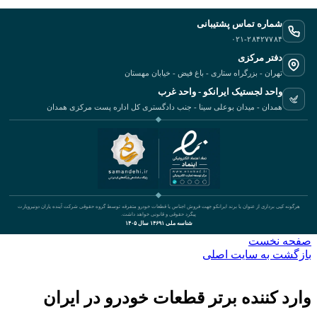
شماره تماس پشتیبانی
۰۲۱-۲۸۴۲۷۷۸۴
دفتر مرکزی
تهران - بزرگراه ستاری - باغ فیض - خیابان مهستان
واحد لجستیک ایرانکو - واحد غرب
همدان - میدان بوعلی سینا - جنب دادگستری کل اداره پست مرکزی همدان
هرگونه کپی برداری از عنوان یا برند ایرانکو جهت فروش اجناس یا قطعات خودرو متفرقه توسط گروه حقوقی شرکت آینده یاران دونیروپارت
پیگرد حقوقی و قانونی خواهد داشت.
شناسه ملی ۱۴۶۹۱ سال ۱۴۰۵
صفحه نخست
بازگشت به سایت اصلی
وارد کننده برتر قطعات خودرو در ایران