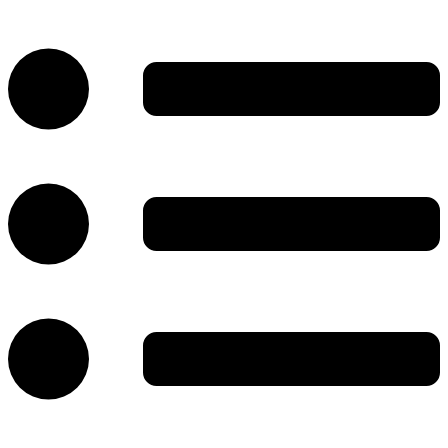
پرش
به
محتوا