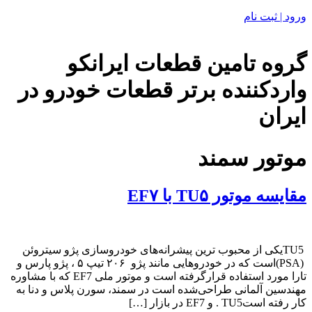
ورود | ثبت نام
گروه تامین قطعات ایرانکو
واردکننده برتر قطعات خودرو در
ایران
موتور سمند
مقایسه موتور TU۵ با EF۷
‬کار‭ ‬رفته‭ ‬است‭.‬ TU5 و EF7 در بازار […]