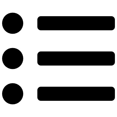
پرش
به
محتوا