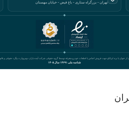
تهران - بزرگراه ستاری - باغ فیض - خیابان مهستان
ی از عنوان یا برند ایرانکو جهت فروش اجناس یا قطعات خودرو متفرقه توسط گروه حقوقی شرکت آینده یاران دونیروپارت پیگرد حقوقی و قان
شناسه ملی ۱۴۶۹۱ سال ۱۴۰۵
ران