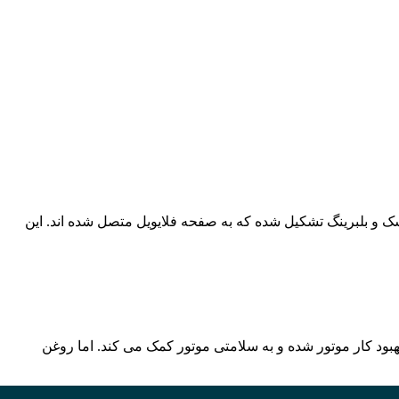
کلاچ یکی از مهم ترین سیستم های مورد استفاده در خودروست که غالبا در خودرو های دنده ای بکار می‌رود. سیستم‭ ‬کلاچ‭ ‬از‭ ‬یک‭ ‬صفحه‭ ‬و‭ ‬دیسک‭ ‬و‭ ‬بلبرینگ‭ ‬تشکیل‭ ‬شده‭ ‬که‭ ‬به‭ ‬صفحه‭ ‬فلایویل‭ ‬متصل‭ ‬شده‭ ‬اند‭.‬ این