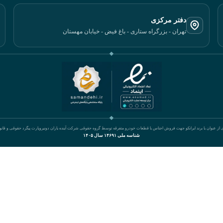
دفتر مرکزی
تهران - بزرگراه ستاری - باغ فیض - خیابان مهستان
ی از عنوان یا برند ایرانکو جهت فروش اجناس یا قطعات خودرو متفرقه توسط گروه حقوقی شرکت آینده یاران دونیروپارت پیگرد حقوقی و قان
شناسه ملی ۱۴۶۹۱ سال ۱۴۰۵