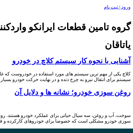
ورود | ثبت نام
گروه تامین قطعات ایرانکو واردکنن
یاتاقان
آشنایی با نحوه کار سیستم کلاچ در خودرو
سیستم برای انتقال نیرو به چرخ دنده و در نهایت حرکت خودرو بسیار مه‭
روغن سوزی خودرو؛ نشانه ها و دلایل آن
‬سوزی‭ ‬خودرو‭ ‬مشکلی‭ ‬است‭ ‬که‭ ‬خصوصا‭ ‬برای‭ ‬خودروهای‭ ‬کارکرده‭ ‬و‭ ‬فرسوده‭ ‬زیاد‭ ‬پیش‭ ‬می‭ ‬آید‭.‬ در اثر روغن سوزی، […]