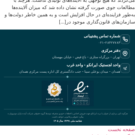
‬سازمان‌های‭ ‬قانون‌گذاری‭ ‬موجود‭ ‬در‭ […]
شماره تماس پشتیبانی
۰۲۱-۲۸۴۲۷۷۸۴
دفتر مرکزی
تهران - بزرگراه ستاری - باغ فیض - خیابان مهستان
واحد لجستیک ایرانکو - واحد غرب
همدان - میدان بوعلی سینا - جنب دادگستری کل اداره پست مرکزی همدان
هرگونه کپی برداری از عنوان یا برند ایرانکو جهت فروش اجناس یا قطعات خودرو متفرقه توسط گروه حقوقی شرکت آینده یاران دونیروپارت
پیگرد حقوقی و قانونی خواهد داشت.
شناسه ملی ۱۴۶۹۱ سال ۱۴۰۵
صفحه نخست