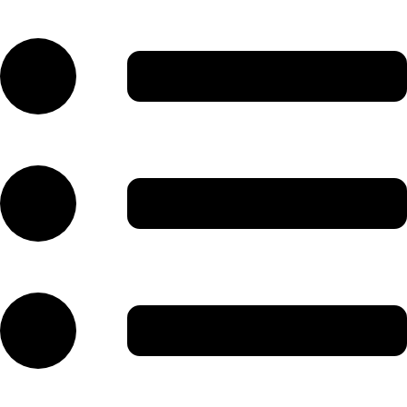
رش
ه
حتوا