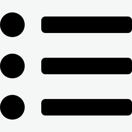
رش
ه
حتوا