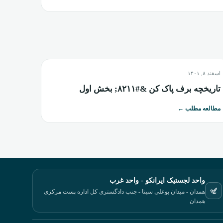
اسفند ۸, ۱۴۰۱
تاریخچه برف پاک کن &#۸۲۱۱; بخش اول
مطالعه مطلب
←
واحد لجستیک ایرانکو - واحد غرب
همدان - میدان بوعلی سینا - جنب دادگستری کل اداره پست مرکزی
همدان