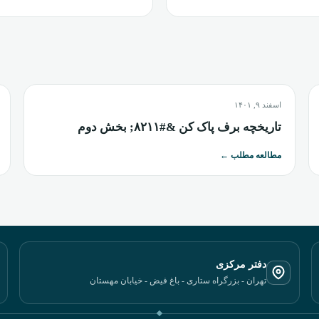
اسفند ۹, ۱۴۰۱
تاریخچه برف پاک کن &#۸۲۱۱; بخش دوم
مطالعه مطلب
←
دفتر مرکزی
تهران - بزرگراه ستاری - باغ فیض - خیابان مهستان