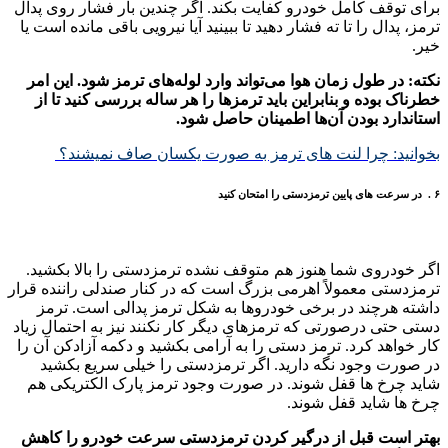
برای توقف کامل خودرو کفایت بکند
.
اگر چندین بار فشار روی پدال
ترمز، پدال را تا ته فشار دهید تا ببینید آیا نیرویی باقی مانده است یا
خیر.
نکته: در طول زمان هوا می‌تواند وارد لوله‌های ترمز شود. این امر
خطرناک بوده و بنابراین باید ترمزها را هر ساله بررسی کنید تا از
استاندارد بودن آن‌ها اطمینان حاصل شود.
بخوانید: چرا لنت های ترمز به صورت یکسان صاف نمیشند؟
۶ . در سرعت‌ های پایین ترمزدستی را امتحان کنید
اگر خودروی شما هنوز هم متوقف نشده ترمزدستی را بالا بکشید.
ترمزدستی معمولاً اهرمی بزرگ است که در کنار صندلی راننده قرار
داشته هرچند در برخی خودروها به شکل ترمز پدالی است. ترمز
دستی حتی درصورتی‌ که ترمزهای دیگر کار نکنند نیز به احتمال زیاد
کار خواهد کرد. ترمز دستی را به آرامی بکشید و دکمه آزادکن آن را
در صورت وجود نگه دارید. اگر ترمزدستی را خیلی سریع بکشید
شاید چرخ ها قفل شوند. در صورت وجود ترمز پارک الکتریکی هم
چرخ ها شاید قفل شوند.
بهتر است قبل از درگیر کردن ترمزدستی سرعت خودرو را کاهش