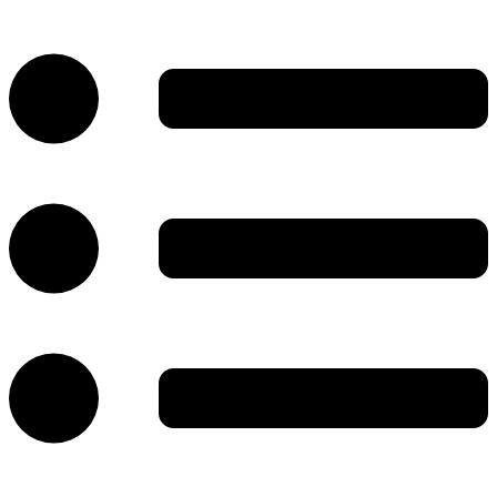
پرش
به
محتوا