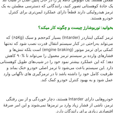
‬خودرو‭ ‬هستند‭.‬
بخوانید: توربوشارژ چیست و چگونه کار میکند؟
‬عمل‭ ‬شود‭ ‬و‭ ‬به‭ ‬بهبود‭ ‬کنترل‭ ‬خودرو‭ ‬کمک‭ ‬کند‭.‬
‬اقتصادی‭ ‬زیادی‭ ‬برای‭ ‬رانندگان‭ ‬دارد‭.‬