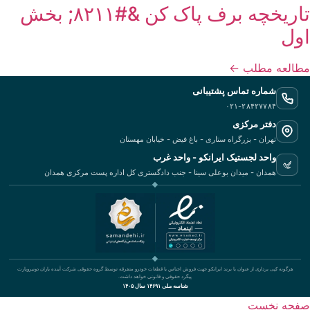
تاریخچه برف پاک کن &#۸۲۱۱; بخش
اول
مطالعه مطلب
←
شماره تماس پشتیبانی
۰۲۱-۲۸۴۲۷۷۸۴
دفتر مرکزی
تهران - بزرگراه ستاری - باغ فیض - خیابان مهستان
واحد لجستیک ایرانکو - واحد غرب
همدان - میدان بوعلی سینا - جنب دادگستری کل اداره پست مرکزی همدان
هرگونه کپی برداری از عنوان یا برند ایرانکو جهت فروش اجناس یا قطعات خودرو متفرقه توسط گروه حقوقی شرکت آینده یاران دونیروپارت
پیگرد حقوقی و قانونی خواهد داشت.
شناسه ملی ۱۴۶۹۱ سال ۱۴۰۵
صفحه نخست