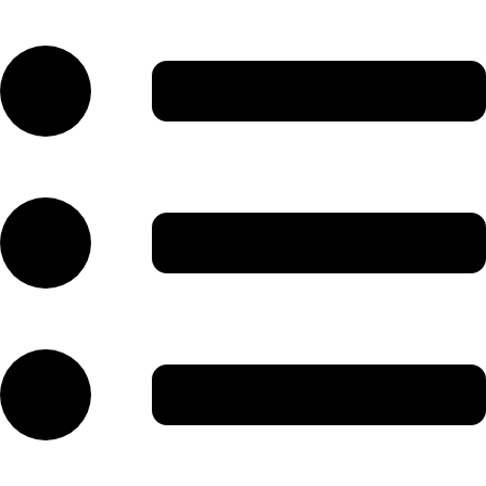
رش
ه
حتوا