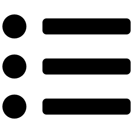
پرش
به
محتوا