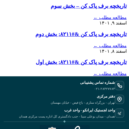
تاریخچه برف پاک کن – بخش سوم
مطالعه مطلب
←
اسفند ۹, ۱۴۰۱
تاریخچه برف پاک کن &#۸۲۱۱; بخش دوم
مطالعه مطلب
←
اسفند ۸, ۱۴۰۱
تاریخچه برف پاک کن &#۸۲۱۱; بخش اول
مطالعه مطلب
←
شماره تماس پشتیبانی
۰۲۱-۲۸۴۲۷۷۸۴
دفتر مرکزی
تهران - بزرگراه ستاری - باغ فیض - خیابان مهستان
واحد لجستیک ایرانکو - واحد غرب
همدان - میدان بوعلی سینا - جنب دادگستری کل اداره پست مرکزی همدان