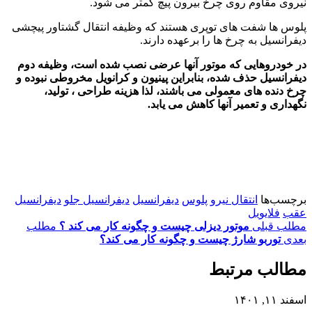
نیروی مقاوم روی چرخ بیرون پیچ کمتر می شود.
پلوس ها شفت های توپری هستند که وظیفه انتقال گشتاور پیچشی
دیفرانسیل به چرخ ها را برعهده دارند.
‬چرخ‭ ‬دنده‭ ‬های‭ ‬معمولی‭ ‬می‭ ‬باشند،‭ ‬لذا‭ ‬هزینه‭ ‬طراحی‭ ‬،‭ ‬تولید‭ ‬،‭
‬نگهداری‭ ‬و‭ ‬تعمیر‭ ‬آنها‭ ‬کاهش‭ ‬می‭ ‬یابد‭.‬
برچسب‌ها
انتقال نیرو
پلوس
دیفرانسیل
دیفرانسیل جلو
دیفرانسیل
عقب
فلایویل
مطلب قبلی
موتور دیزلی چیست و چگونه کار می کند ؟
مطلب
بعدی
توربو شارژ چیست و چگونه کار می کند؟
مطالب مرتبط
اسفند ۱۱, ۱۴۰۱